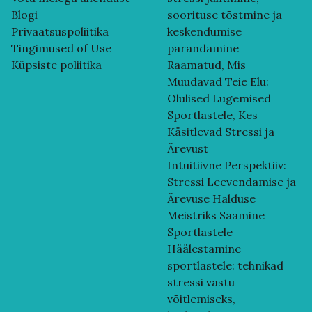
Blogi
soorituse tõstmine ja
Privaatsuspoliitika
keskendumise
Tingimused of Use
parandamine
Küpsiste poliitika
Raamatud, Mis
Muudavad Teie Elu:
Olulised Lugemised
Sportlastele, Kes
Käsitlevad Stressi ja
Ärevust
Intuitiivne Perspektiiv:
Stressi Leevendamise ja
Ärevuse Halduse
Meistriks Saamine
Sportlastele
Häälestamine
sportlastele: tehnikad
stressi vastu
võitlemiseks,