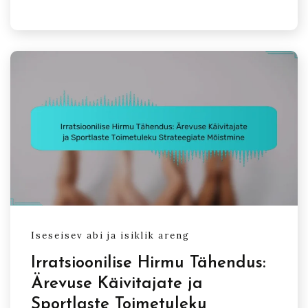
Iseseisev abi ja isiklik areng
Irratsioonilise Hirmu Tähendus:
Ärevuse Käivitajate ja
Sportlaste Toimetuleku