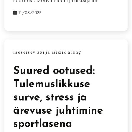
sooritust. Motivatsiooni ja distsipliini
11/08/2025
Iseseisev abi ja isiklik areng
Suured ootused:
Tulemuslikkuse
surve, stress ja
ärevuse juhtimine
sportlasena