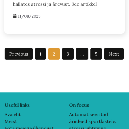
hallates stressi ja ärevust. See artikkel
11/08/2025
Posts
Previous
1
2
3
…
5
Next
pagination
Useful links
On focus
Avaleht
Automatiseeritud
Meist
äriideed sportlastele:
Võta meiega ühendust
stressi juhtimine,