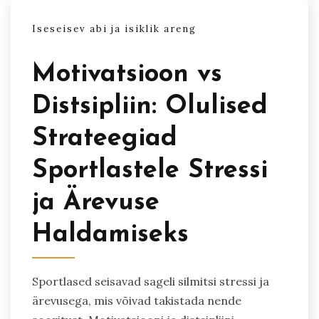
Iseseisev abi ja isiklik areng
Motivatsioon vs
Distsipliin: Olulised
Strateegiad
Sportlastele Stressi
ja Ärevuse
Haldamiseks
Sportlased seisavad sageli silmitsi stressi ja
ärevusega, mis võivad takistada nende