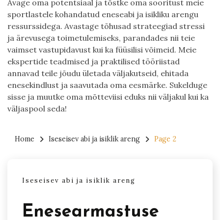
Avage oma potentsiaal ja tõstke oma sooritust meie
sportlastele kohandatud eneseabi ja isikliku arengu
ressurssidega. Avastage tõhusad strateegiad stressi
ja ärevusega toimetulemiseks, parandades nii teie
vaimset vastupidavust kui ka füüsilisi võimeid. Meie
ekspertide teadmised ja praktilised tööriistad
annavad teile jõudu ületada väljakutseid, ehitada
enesekindlust ja saavutada oma eesmärke. Sukelduge
sisse ja muutke oma mõtteviisi eduks nii väljakul kui ka
väljaspool seda!
Home
Iseseisev abi ja isiklik areng
Page 2
Iseseisev abi ja isiklik areng
Enesearmastuse