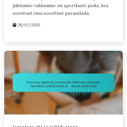
juhtimise valdamine on sportlaste jaoks, kes
soovivad oma sooritust parandada,
28/07/2025
Iseseisev abi ja isiklik areng