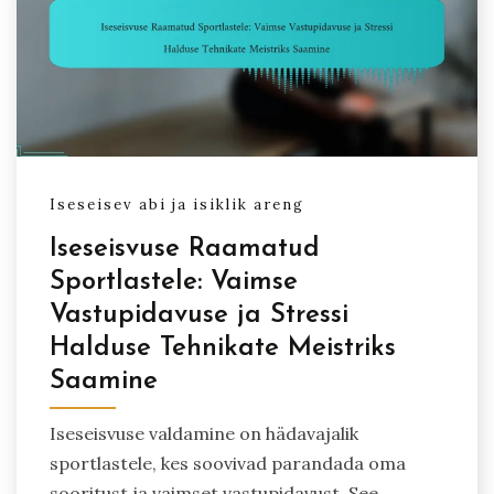
Iseseisev abi ja isiklik areng
Iseseisvuse Raamatud
Sportlastele: Vaimse
Vastupidavuse ja Stressi
Halduse Tehnikate Meistriks
Saamine
Iseseisvuse valdamine on hädavajalik
sportlastele, kes soovivad parandada oma
sooritust ja vaimset vastupidavust. See