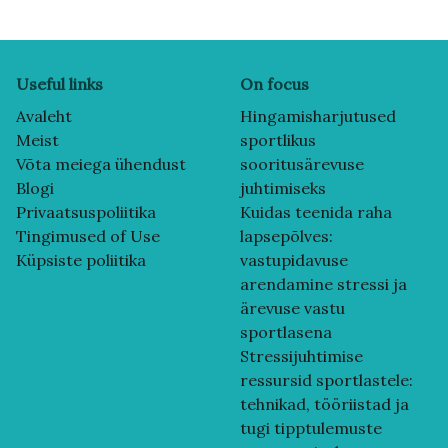
Useful links
On focus
Avaleht
Hingamisharjutused
Meist
sportlikus
Võta meiega ühendust
sooritusärevuse
Blogi
juhtimiseks
Privaatsuspoliitika
Kuidas teenida raha
Tingimused of Use
lapsepõlves:
Küpsiste poliitika
vastupidavuse
arendamine stressi ja
ärevuse vastu
sportlasena
Stressijuhtimise
ressursid sportlastele:
tehnikad, tööriistad ja
tugi tipptulemuste