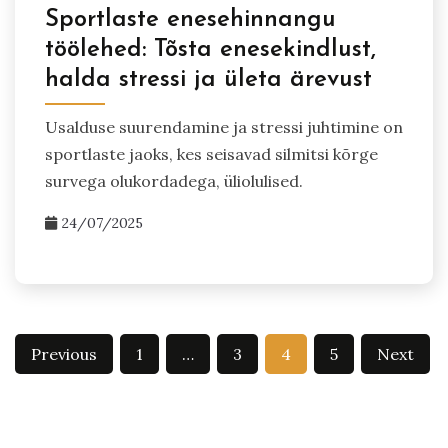
Sportlaste enesehinnangu
töölehed: Tõsta enesekindlust,
halda stressi ja ületa ärevust
Usalduse suurendamine ja stressi juhtimine on
sportlaste jaoks, kes seisavad silmitsi kõrge
survega olukordadega, üliolulised.
24/07/2025
Posts
Previous
1
…
3
4
5
Next
pagination