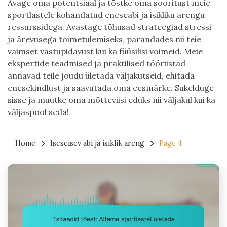
Avage oma potentsiaal ja tõstke oma sooritust meie
sportlastele kohandatud eneseabi ja isikliku arengu
ressurssidega. Avastage tõhusad strateegiad stressi
ja ärevusega toimetulemiseks, parandades nii teie
vaimset vastupidavust kui ka füüsilisi võimeid. Meie
ekspertide teadmised ja praktilised tööriistad
annavad teile jõudu ületada väljakutseid, ehitada
enesekindlust ja saavutada oma eesmärke. Sukelduge
sisse ja muutke oma mõtteviisi eduks nii väljakul kui ka
väljaspool seda!
Home
Iseseisev abi ja isiklik areng
Page 4