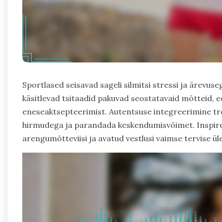
Sportlased seisavad sageli silmitsi stressi ja ärevus
käsitlevad tsitaadid pakuvad seostatavaid mõtteid, 
eneseaktsepteerimist. Autentsuse integreerimine tre
hirmudega ja parandada keskendumisvõimet. Inspire
arengumõtteviisi ja avatud vestlusi vaimse tervise 