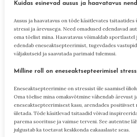
Kuidas esinevad ausus ja haavatavus nende
Ausus ja haavatavus on tõde käsitlevates tsitaatides ü
stressi ja ärevusega. Need omadused edendavad aut
oma tõelist mina. Haavatavus võimaldab sportlastel 
edendab eneseaktsepteerimist, tugevdades vastupid
väljakutseid ja saavutada parimaid tulemusi.
Milline roll on eneseaktsepteerimisel stress
Eneseaktsepteerimine on stressist üle saamisel üliol
Oma tõelise mina omaksvõtmine vähendab ärevust ja p
eneseaktsepteerimisest kasu, arendades positiivset m
ületada. Tõde käsitlevad tsitaadid võivad inspireerid
parema soorituse ja vaimse terveni. See autentne läh
julgustab ka toetavat keskkonda eakaaslaste seas.