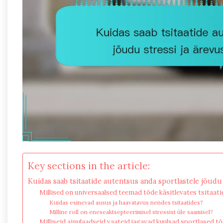
Key sections in the article:
Kuidas saab tsitaatide autentsus anda sportlastele jõudu
Millised on universaalsed teemad tõde käsitlevates tsitaati
Kuidas esinevad ausus ja haavatavus nendes tsitaatides?
Milline roll on eneseaktsepteerimisel stressist üle saamisel?
Milliseid ainulaadseid vaateid jagavad kuulsad sportlased t