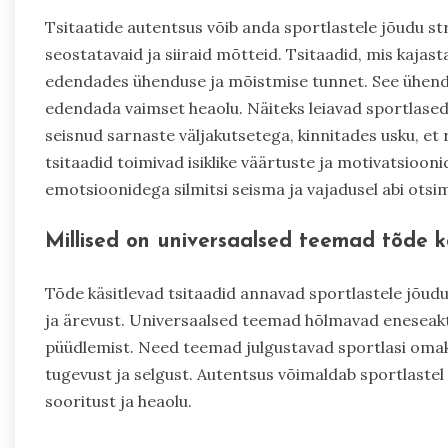
Tsitaatide autentsus võib anda sportlastele jõudu s
seostatavaid ja siiraid mõtteid. Tsitaadid, mis kajas
edendades ühenduse ja mõistmise tunnet. See ühend
edendada vaimset heaolu. Näiteks leiavad sportlased 
seisnud sarnaste väljakutsetega, kinnitades usku, et
tsitaadid toimivad isiklike väärtuste ja motivatsioo
emotsioonidega silmitsi seisma ja vajadusel abi otsi
Millised on universaalsed teemad tõde kä
Tõde käsitlevad tsitaadid annavad sportlastele jõud
ja ärevust. Universaalsed teemad hõlmavad eneseakt
püüdlemist. Need teemad julgustavad sportlasi oma
tugevust ja selgust. Autentsus võimaldab sportlast
sooritust ja heaolu.