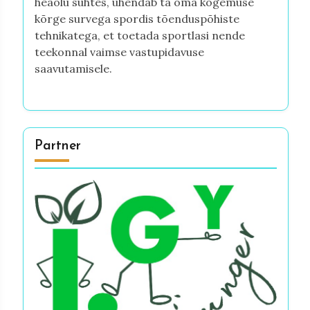
heaolu suhtes, ühendab ta oma kogemuse
kõrge survega spordis tõenduspõhiste
tehnikatega, et toetada sportlasi nende
teekonnal vaimse vastupidavuse
saavutamisele.
Partner