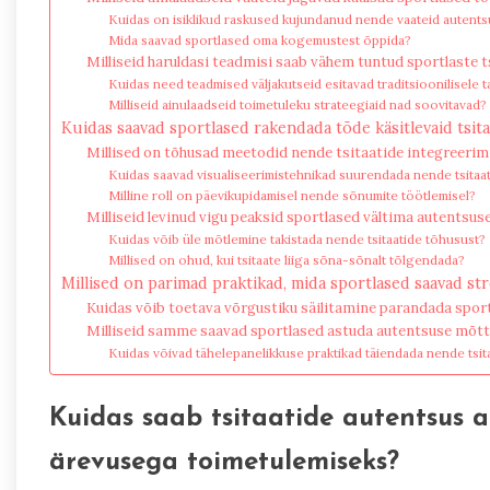
Kuidas on isiklikud raskused kujundanud nende vaateid autent
Mida saavad sportlased oma kogemustest õppida?
Milliseid haruldasi teadmisi saab vähem tuntud sportlaste t
Kuidas need teadmised väljakutseid esitavad traditsioonilisele 
Milliseid ainulaadseid toimetuleku strateegiaid nad soovitavad?
Kuidas saavad sportlased rakendada tõde käsitlevaid tsit
Millised on tõhusad meetodid nende tsitaatide integreerim
Kuidas saavad visualiseerimistehnikad suurendada nende tsitaa
Milline roll on päevikupidamisel nende sõnumite töötlemisel?
Milliseid levinud vigu peaksid sportlased vältima autentsus
Kuidas võib üle mõtlemine takistada nende tsitaatide tõhusust?
Millised on ohud, kui tsitaate liiga sõna-sõnalt tõlgendada?
Millised on parimad praktikad, mida sportlased saavad st
Kuidas võib toetava võrgustiku säilitamine parandada sport
Milliseid samme saavad sportlased astuda autentsuse mõtt
Kuidas võivad tähelepanelikkuse praktikad täiendada nende tsi
Kuidas saab tsitaatide autentsus an
ärevusega toimetulemiseks?