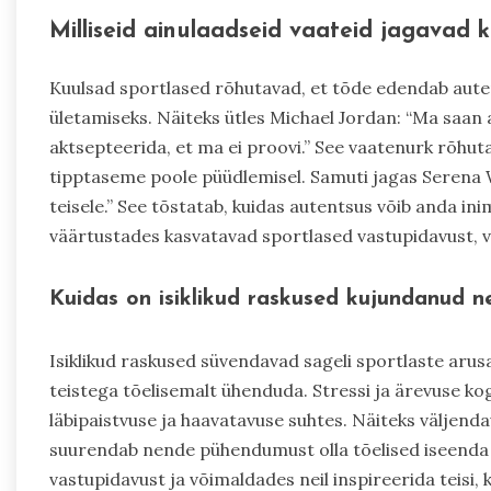
Milliseid ainulaadseid vaateid jagavad 
Kuulsad sportlased rõhutavad, et tõde edendab autent
ületamiseks. Näiteks ütles Michael Jordan: “Ma saan
aktsepteerida, et ma ei proovi.” See vaatenurk rõhu
tipptaseme poole püüdlemisel. Samuti jagas Serena W
teisele.” See tõstatab, kuidas autentsus võib anda ini
väärtustades kasvatavad sportlased vastupidavust, v
Kuidas on isiklikud raskused kujundanud n
Isiklikud raskused süvendavad sageli sportlaste aru
teistega tõelisemalt ühenduda. Stressi ja ärevuse k
läbipaistvuse ja haavatavuse suhtes. Näiteks väljend
suurendab nende pühendumust olla tõelised iseenda 
vastupidavust ja võimaldades neil inspireerida teisi, 