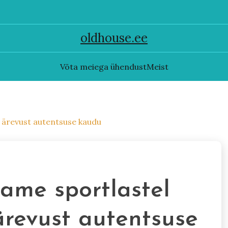
oldhouse.ee
Võta meiega ühendust
Meist
ja ärevust autentsuse kaudu
tame sportlastel
 ärevust autentsuse