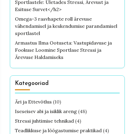
Sportlastele: Ületades Stressi, Ärevust ja
Esituse Survet</h2>
Omega-3 rasvhapete roll ärevuse
vähendamisel ja keskendumise parandamisel
sportlastel
Armastus Ilma Ootuseta: Vastupidavuse ja
Fookuse Loomine Sportlase Stressi ja
Ärevuse Haldamiseks
Kategooriad
Äri ja Ettevõtlus
(10)
Iseseisev abi ja isiklik areng
(48)
Stressi juhtimise tehnikad
(4)
Teadlikkuse ja lõõgastumise praktikad
(4)