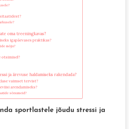
susele?
sitaatidest?
tarkusele?
aate oma treeningkavas?
iseks igapäevases praktikas?
tide mõju?
e otsimisel?
ressi ja ärevuse haldamiseks rakendada?
lase vaimset tervist?
eviisi arendamiseks?
taatide sõnumeid?
da sportlastele jõudu stressi ja