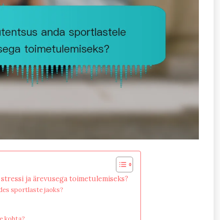
 stressi ja ärevusega toimetulemiseks?
des sportlaste jaoks?
õe kohta?