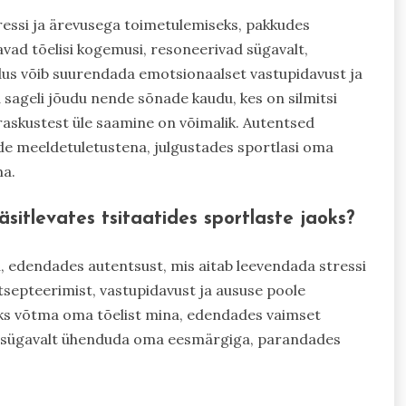
tressi ja ärevusega toimetulemiseks, pakkudes
tavad tõelisi kogemusi, resoneerivad sügavalt,
us võib suurendada emotsionaalset vastupidavust ja
sageli jõudu nende sõnade kaudu, kes on silmitsi
 raskustest üle saamine on võimalik. Autentsed
nide meeldetuletustena, julgustades sportlasi oma
ma.
sitlevates tsitaatides sportlaste jaoks?
u, edendades autentsust, mis aitab leevendada stressi
septeerimist, vastupidavust ja aususe poole
ks võtma oma tõelist mina, edendades vaimset
el sügavalt ühenduda oma eesmärgiga, parandades