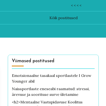
< < < <
Kõik postitused
Viimased postitused
Emotsionaalne tasakaal sportlastele I Grow
Younger abil
Naissportlaste eneseabi raamatud: stressi,
ärevuse ja soorituse surve ületamine
<h2>Mentaalne Vastupidavuse Koolitus