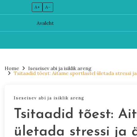
A+
A–
Avaleht
Skip
to
content
Home
Iseseisev abi ja isiklik areng
Tsitaadid tõest: Aitame sportlastel ületada stressi 
Iseseisev abi ja isiklik areng
Tsitaadid tõest: Ai
ületada stressi ja