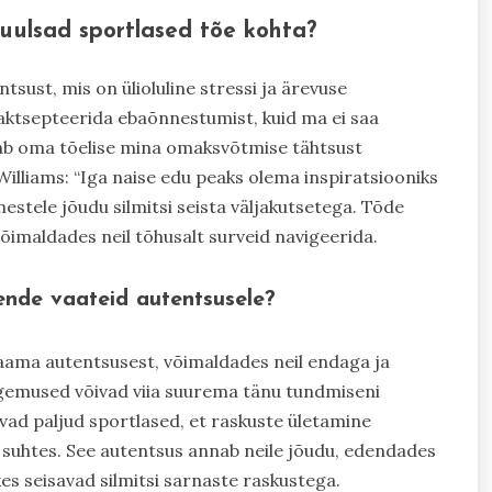
kuulsad sportlased tõe kohta?
sust, mis on ülioluline stressi ja ärevuse
 aktsepteerida ebaõnnestumist, kuid ma ei saa
tab oma tõelise mina omaksvõtmise tähtsust
illiams: “Iga naise edu peaks olema inspiratsiooniks
mestele jõudu silmitsi seista väljakutsetega. Tõde
õimaldades neil tõhusalt surveid navigeerida.
ende vaateid autentsusele?
saama autentsusest, võimaldades neil endaga ja
ogemused võivad viia suurema tänu tundmiseni
avad paljud sportlased, et raskuste ületamine
suhtes. See autentsus annab neile jõudu, edendades
kes seisavad silmitsi sarnaste raskustega.