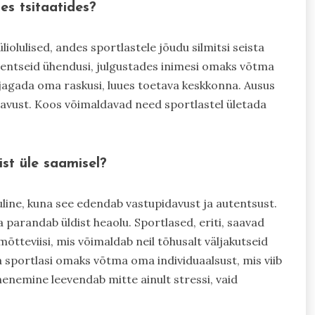
s tsitaatides?
liolulised, andes sportlastele jõudu silmitsi seista
entseid ühendusi, julgustades inimesi omaks võtma
jagada oma raskusi, luues toetava keskkonna. Ausus
avust. Koos võimaldavad need sportlastel ületada
ist üle saamisel?
uline, kuna see edendab vastupidavust ja autentsust.
arandab üldist heaolu. Sportlased, eriti, saavad
õtteviisi, mis võimaldab neil tõhusalt väljakutseid
a sportlasi omaks võtma oma individuaalsust, mis viib
enemine leevendab mitte ainult stressi, vaid