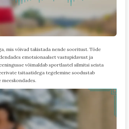
ega, mis võivad takistada nende sooritust. Tõde
edendades emotsionaalset vastupidavust ja
eningusse võimaldab sportlastel silmitsi seista
erivate tsitaatidega tegelemine soodustab
üle meeskondades.