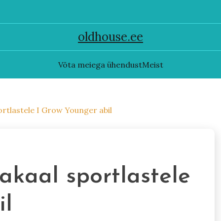
oldhouse.ee
Võta meiega ühendust
Meist
rtlastele I Grow Younger abil
akaal sportlastele
il