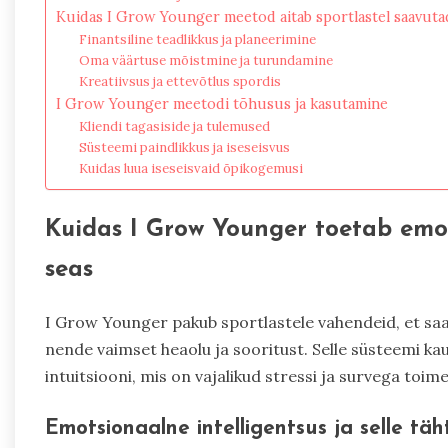
Kuidas I Grow Younger meetod aitab sportlastel saavutad
Finantsiline teadlikkus ja planeerimine
Oma väärtuse mõistmine ja turundamine
Kreatiivsus ja ettevõtlus spordis
I Grow Younger meetodi tõhusus ja kasutamine
Kliendi tagasiside ja tulemused
Süsteemi paindlikkus ja iseseisvus
Kuidas luua iseseisvaid õpikogemusi
Kuidas I Grow Younger toetab emot
seas
I Grow Younger pakub sportlastele vahendeid, et saa
nende vaimset heaolu ja sooritust. Selle süsteemi k
intuitsiooni, mis on vajalikud stressi ja survega toim
Emotsionaalne intelligentsus ja selle täh