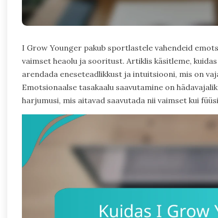
I Grow Younger pakub sportlastele vahendeid emots
vaimset heaolu ja sooritust. Artiklis käsitleme, kui
arendada eneseteadlikkust ja intuitsiooni, mis on vaj
Emotsionaalse tasakaalu saavutamine on hädavajalik, 
harjumusi, mis aitavad saavutada nii vaimset kui füüsi