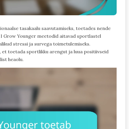
ionaalse tasakaalu saavutamiseks, toetades nende
das I Grow Younger meetodid aitavad sportlastel
alikud stressi ja survega toimetulemiseks.
et toetada sportlikku arengut ja luua positiivseid
list heaolu.