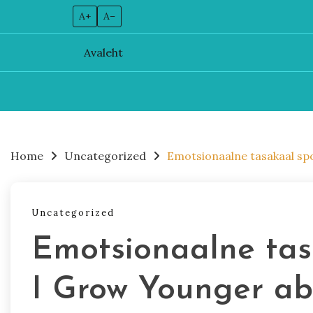
A+
A–
Avaleht
Skip
to
content
Home
Uncategorized
Emotsionaalne tasakaal spo
Uncategorized
Emotsionaalne tas
I Grow Younger ab