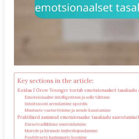
Key sections in the article:
Kuidas I Grow Younger toetab emotsionaalset tasakaalu 
Emotsionaalne intelligentsus ja selle tähtsus
Intuitsiooni arendamine spordis
Muutuste vastuvõtmine ja nende kasutamine
Praktilised sammud emotsionaalse tasakaalu saavutamise
Eneseteadlikkuse suurendamine
Murede ja hirmude ümberkujundamine
Positiivsete harjumuste loomine