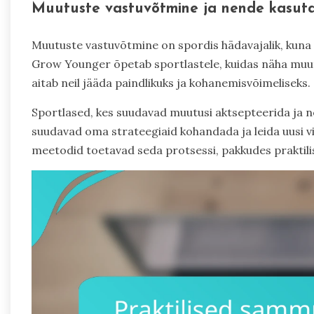
Muutuste vastuvõtmine ja nende kasut
Muutuste vastuvõtmine on spordis hädavajalik, kuna 
Grow Younger õpetab sportlastele, kuidas näha muut
aitab neil jääda paindlikuks ja kohanemisvõimeliseks.
Sportlased, kes suudavad muutusi aktsepteerida ja n
suudavad oma strateegiaid kohandada ja leida uusi 
meetodid toetavad seda protsessi, pakkudes praktilisi