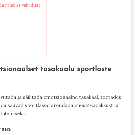
a rahalist vabadust
sionaalset tasakaalu sportlaste
vutada ja säilitada emotsionaalne tasakaal, toetades
audu saavad sportlased arendada eneseteadlikkust ja
etulemiseks.
tsus