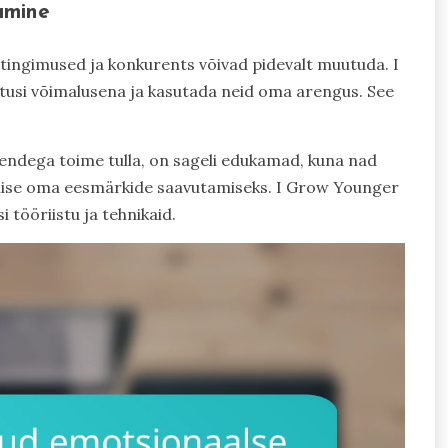
amine
tingimused ja konkurents võivad pidevalt muutuda. I
usi võimalusena ja kasutada neid oma arengus. See
endega toime tulla, on sageli edukamad, kuna nad
viise oma eesmärkide saavutamiseks. I Grow Younger
 tööriistu ja tehnikaid.