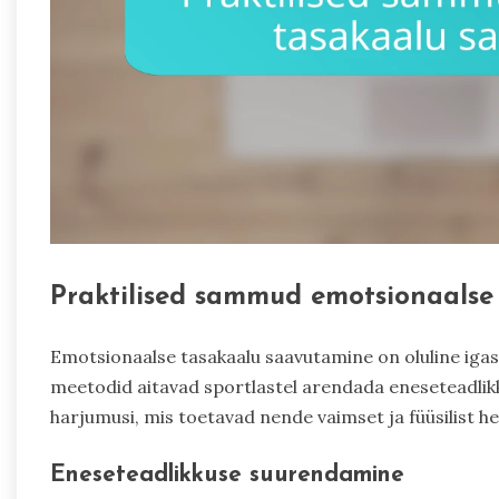
Praktilised sammud emotsionaalse
Emotsionaalse tasakaalu saavutamine on oluline igas
meetodid aitavad sportlastel arendada eneseteadlikk
harjumusi, mis toetavad nende vaimset ja füüsilist he
Eneseteadlikkuse suurendamine