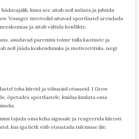
hädavajalik, kuna see aitab neil mõista ja juhtida
Grow Younger meetodid aitavad sportlastel arendada
skonnas ja aitab vältida konflikte.
tsus, suudavad paremini toime tulla kaotuste ja
ab neil jääda keskendunuks ja motiveerituks, isegi
lastel teha kiireid ja tõhusaid otsuseid. I Grow
e, õpetades sportlastele, kuidas kuulata oma
miseks.
mini tajuda oma keha signaale ja reageerida kiiresti
stel, kus iga hetk võib otsustada tulemuse üle.