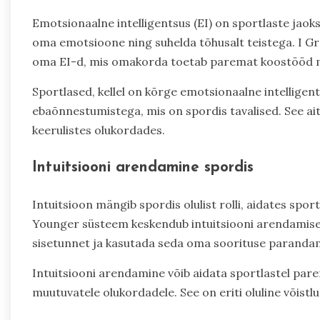
Emotsionaalne intelligentsus (EI) on sportlaste jaoks 
oma emotsioone ning suhelda tõhusalt teistega. I 
oma EI-d, mis omakorda toetab paremat koostööd mee
Sportlased, kellel on kõrge emotsionaalne intelligen
ebaõnnestumistega, mis on spordis tavalised. See ait
keerulistes olukordades.
Intuitsiooni arendamine spordis
Intuitsioon mängib spordis olulist rolli, aidates sport
Younger süsteem keskendub intuitsiooni arendamisel
sisetunnet ja kasutada seda oma soorituse paranda
Intuitsiooni arendamine võib aidata sportlastel pare
muutuvatele olukordadele. See on eriti oluline võistlu