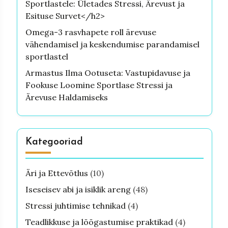
Sportlastele: Ületades Stressi, Ärevust ja
Esituse Survet</h2>
Omega-3 rasvhapete roll ärevuse
vähendamisel ja keskendumise parandamisel
sportlastel
Armastus Ilma Ootuseta: Vastupidavuse ja
Fookuse Loomine Sportlase Stressi ja
Ärevuse Haldamiseks
Kategooriad
Äri ja Ettevõtlus
(10)
Iseseisev abi ja isiklik areng
(48)
Stressi juhtimise tehnikad
(4)
Teadlikkuse ja lõõgastumise praktikad
(4)