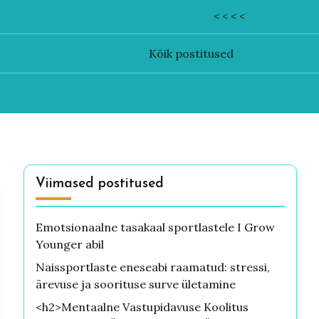
< < < <
Kõik postitused
Viimased postitused
Emotsionaalne tasakaal sportlastele I Grow
Younger abil
Naissportlaste eneseabi raamatud: stressi,
ärevuse ja soorituse surve ületamine
<h2>Mentaalne Vastupidavuse Koolitus