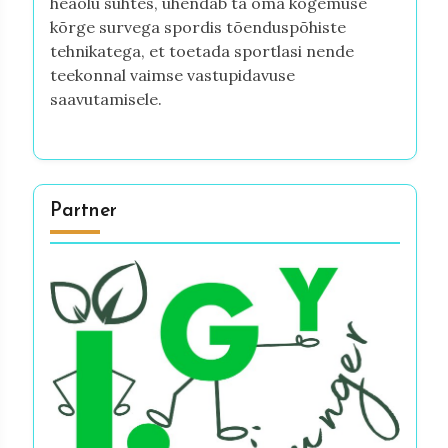
heaolu suhtes, ühendab ta oma kogemuse
kõrge survega spordis tõenduspõhiste
tehnikatega, et toetada sportlasi nende
teekonnal vaimse vastupidavuse
saavutamisele.
Partner