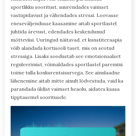
sportlikku sooritust, suurendades vaimset
vastupidavust ja vähendades stressi. Loovasse
eneseväljendusse kaasamine aitab sportlastel
juhtida ärevust, edendades keskendunud
mõtteviisi. Uuringud näitavad, et kunstiteraapia
võib alandada kortisooli taset, mis on seotud
stressiga. Lisaks soodustab see emotsionaalset
reguleerimist, võimaldades sportlastel paremini
toime tulla konkurentsisurvega. See ainulaadne
lähenemine aitab mitte ainult lõdvestuda, vaid ka
parandada üldist vaimset heaolu, aidates kaasa
tipptasemel sooritusele.