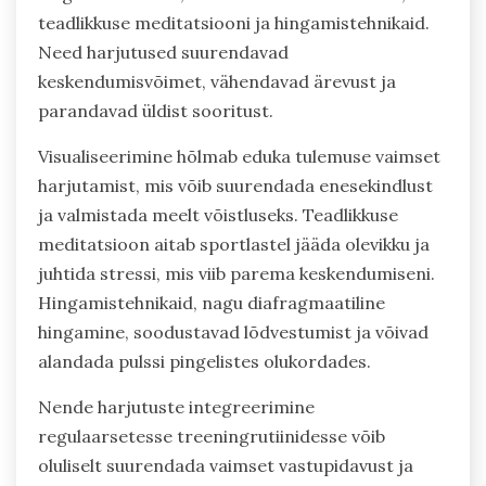
teadlikkuse meditatsiooni ja hingamistehnikaid.
Need harjutused suurendavad
keskendumisvõimet, vähendavad ärevust ja
parandavad üldist sooritust.
Visualiseerimine hõlmab eduka tulemuse vaimset
harjutamist, mis võib suurendada enesekindlust
ja valmistada meelt võistluseks. Teadlikkuse
meditatsioon aitab sportlastel jääda olevikku ja
juhtida stressi, mis viib parema keskendumiseni.
Hingamistehnikaid, nagu diafragmaatiline
hingamine, soodustavad lõdvestumist ja võivad
alandada pulssi pingelistes olukordades.
Nende harjutuste integreerimine
regulaarsetesse treeningrutiinidesse võib
oluliselt suurendada vaimset vastupidavust ja