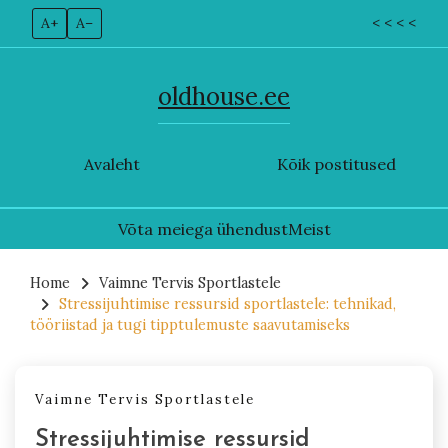
A+
A–
< < < <
oldhouse.ee
Avaleht
Kõik postitused
Võta meiega ühendust
Meist
Skip
to
Home
Vaimne Tervis Sportlastele
Stressijuhtimise ressursid sportlastele: tehnikad,
content
tööriistad ja tugi tipptulemuste saavutamiseks
Vaimne Tervis Sportlastele
Stressijuhtimise ressursid