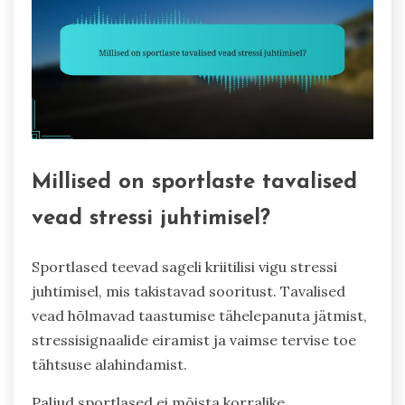
Millised on sportlaste tavalised
vead stressi juhtimisel?
Sportlased teevad sageli kriitilisi vigu stressi
juhtimisel, mis takistavad sooritust. Tavalised
vead hõlmavad taastumise tähelepanuta jätmist,
stressisignaalide eiramist ja vaimse tervise toe
tähtsuse alahindamist.
Paljud sportlased ei mõista korralike