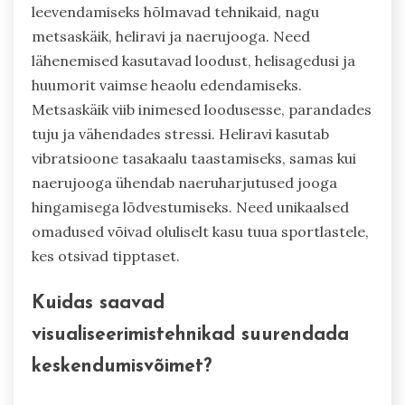
leevendamiseks hõlmavad tehnikaid, nagu
metsaskäik, heliravi ja naerujooga. Need
lähenemised kasutavad loodust, helisagedusi ja
huumorit vaimse heaolu edendamiseks.
Metsaskäik viib inimesed loodusesse, parandades
tuju ja vähendades stressi. Heliravi kasutab
vibratsioone tasakaalu taastamiseks, samas kui
naerujooga ühendab naeruharjutused jooga
hingamisega lõdvestumiseks. Need unikaalsed
omadused võivad oluliselt kasu tuua sportlastele,
kes otsivad tipptaset.
Kuidas saavad
visualiseerimistehnikad suurendada
keskendumisvõimet?