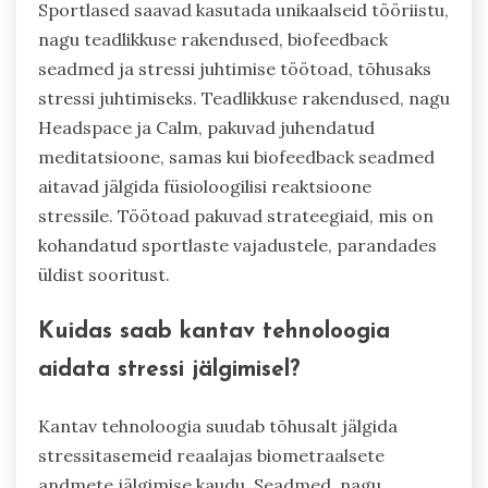
Sportlased saavad kasutada unikaalseid tööriistu,
nagu teadlikkuse rakendused, biofeedback
seadmed ja stressi juhtimise töötoad, tõhusaks
stressi juhtimiseks. Teadlikkuse rakendused, nagu
Headspace ja Calm, pakuvad juhendatud
meditatsioone, samas kui biofeedback seadmed
aitavad jälgida füsioloogilisi reaktsioone
stressile. Töötoad pakuvad strateegiaid, mis on
kohandatud sportlaste vajadustele, parandades
üldist sooritust.
Kuidas saab kantav tehnoloogia
aidata stressi jälgimisel?
Kantav tehnoloogia suudab tõhusalt jälgida
stressitasemeid reaalajas biometraalsete
andmete jälgimise kaudu. Seadmed, nagu