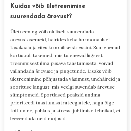
Kuidas võib ületreenimine
suurendada ärevust?
Ületreening võib oluliselt suurendada
ärevustasemeid, häirides keha hormonaalset
tasakaalu ja viies kroonilise stressini. Suurenenud
kortisooli tasemed, mis tulenevad liigsest
treenimisest ilma piisava taastumiseta, võivad
vallandada ärevuse ja pingetunde. Lisaks võib
ületreenimine põhjustada väsimust, unehäireid ja
soorituse langust, mis veelgi süvendab ärevuse
sümptomeid. Sportlased peaksid andma
prioriteedi taastumisstrateegiatele, nagu õige
toitumine, puhkus ja stressi juhtimise tehnikad, et
leevendada neid mõjusid.