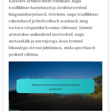
Käesolev artikkel uurib tehnikaid, nagu
teadlikkuse harjutused ja struktureeritud
hingamisharjutused, tööriistu, nagu teadlikkuse
rakendused ja biofeedback seadmed, ning
toetava võrgustiku loomise tähtsust. Samuti
arutatakse unikaalseid meetodeid, nagu
metsaskäik ja naerujooga, koos levinud
lõksudega stressi juhtimises, mida sportlased
peaksid vältima.