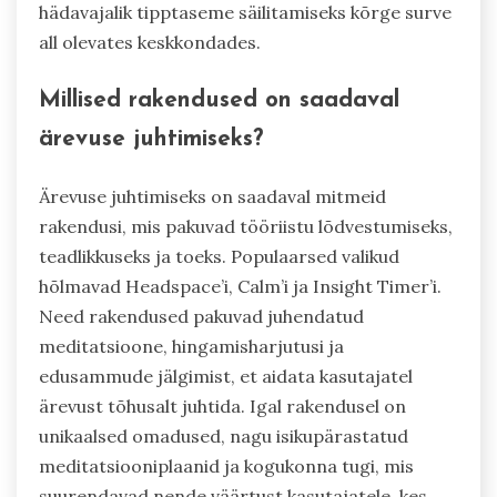
hädavajalik tipptaseme säilitamiseks kõrge surve
all olevates keskkondades.
Millised rakendused on saadaval
ärevuse juhtimiseks?
Ärevuse juhtimiseks on saadaval mitmeid
rakendusi, mis pakuvad tööriistu lõdvestumiseks,
teadlikkuseks ja toeks. Populaarsed valikud
hõlmavad Headspace’i, Calm’i ja Insight Timer’i.
Need rakendused pakuvad juhendatud
meditatsioone, hingamisharjutusi ja
edusammude jälgimist, et aidata kasutajatel
ärevust tõhusalt juhtida. Igal rakendusel on
unikaalsed omadused, nagu isikupärastatud
meditatsiooniplaanid ja kogukonna tugi, mis
suurendavad nende väärtust kasutajatele, kes