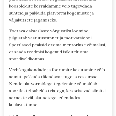
koosolekute korraldamine võib tugevdada
suhteid ja pakkuda platvormi kogemuste ja
väljakutsete jagamiseks.
Toetava eakaaslaste võrgustiku loomine
julgustab vastutustunnet ja motivatsiooni.
Sportlased peaksid otsima mentorluse võimalusi,
et saada teadmisi kogenud isikutelt oma
spordivaldkonnas.
Veebikogukondade ja foorumite kasutamine võib
samuti pakkuda täiendavat tuge ja ressursse.
Nende platvormidega tegelemine võimaldab
sportlastel suhelda teistega, kes seisavad silmitsi
sarnaste väljakutsetega, edendades
kuuluvustunnet.