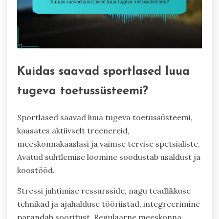
Kuidas saavad sportlased luua
tugeva toetussüsteemi?
Sportlased saavad luua tugeva toetussüsteemi,
kaasates aktiivselt treenereid,
meeskonnakaaslasi ja vaimse tervise spetsialiste.
Avatud suhtlemise loomine soodustab usaldust ja
koostööd.
Stressi juhtimise ressursside, nagu teadlikkuse
tehnikad ja ajahalduse tööriistad, integreerimine
parandab sooritust. Regulaarne meeskonna