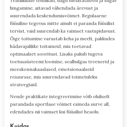
Teadlikkuse tehnikad, nagu meditatsioon ja sügav
hingamine, aitavad vähendada ärevust ja
suurendada keskendumisvõimet. Regulaarne
füüsiline tegevus mitte ainult ei paranda füüsilist
tervist, vaid suurendab ka vaimset vastupidavust.
Õige toitumine varustab keha ja meelt, pakkudes
hädavajalikke toitaineid, mis toetavad
optimaalset sooritust. Lisaks pakub tugeva
toetussüsteemi loomine, sealhulgas treenerid ja
meeskonnakaaslased, emotsionaalseid
ressursse, mis suurendavad toimetuleku
strateegiaid.
Nende praktikate integreerimine võib oluliselt
parandada sportlase võimet esineda surve all,
edendades nii vaimset kui füüsilist heaolu.
Kuidas