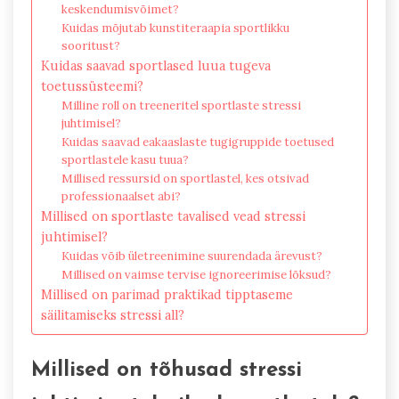
keskendumisvõimet?
Kuidas mõjutab kunstiteraapia sportlikku
sooritust?
Kuidas saavad sportlased luua tugeva
toetussüsteemi?
Milline roll on treeneritel sportlaste stressi
juhtimisel?
Kuidas saavad eakaaslaste tugigruppide toetused
sportlastele kasu tuua?
Millised ressursid on sportlastel, kes otsivad
professionaalset abi?
Millised on sportlaste tavalised vead stressi
juhtimisel?
Kuidas võib ületreenimine suurendada ärevust?
Millised on vaimse tervise ignoreerimise lõksud?
Millised on parimad praktikad tipptaseme
säilitamiseks stressi all?
Millised on tõhusad stressi