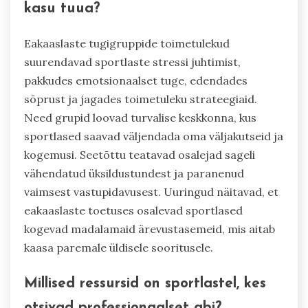
kasu tuua?
Eakaaslaste tugigruppide toimetulekud
suurendavad sportlaste stressi juhtimist,
pakkudes emotsionaalset tuge, edendades
sõprust ja jagades toimetuleku strateegiaid.
Need grupid loovad turvalise keskkonna, kus
sportlased saavad väljendada oma väljakutseid ja
kogemusi. Seetõttu teatavad osalejad sageli
vähendatud üksildustundest ja paranenud
vaimsest vastupidavusest. Uuringud näitavad, et
eakaaslaste toetuses osalevad sportlased
kogevad madalamaid ärevustasemeid, mis aitab
kaasa paremale üldisele sooritusele.
Millised ressursid on sportlastel, kes
otsivad professionaalset abi?