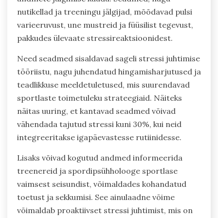
nutikellad ja treeningu jälgijad, mõõdavad pulsi
varieeruvust, une mustreid ja füüsilist tegevust,
pakkudes ülevaate stressireaktsioonidest.
Need seadmed sisaldavad sageli stressi juhtimise
tööriistu, nagu juhendatud hingamisharjutused ja
teadlikkuse meeldetuletused, mis suurendavad
sportlaste toimetuleku strateegiaid. Näiteks
näitas uuring, et kantavad seadmed võivad
vähendada tajutud stressi kuni 30%, kui neid
integreeritakse igapäevastesse rutiinidesse.
Lisaks võivad kogutud andmed informeerida
treenereid ja spordipsühholooge sportlase
vaimsest seisundist, võimaldades kohandatud
toetust ja sekkumisi. See ainulaadne võime
võimaldab proaktiivset stressi juhtimist, mis on