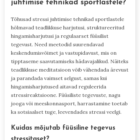
juhtimise tehnikad sportlastele?
Tõhusad stressi juhtimise tehnikad sportlastele
hõlmavad teadlikkuse harjutusi, struktureeritud
hingamisharjutusi ja regulaarset füüsilist
tegevust. Need meetodid suurendavad
keskendumisvõimet ja vastupidavust, mis on
tipptaseme saavutamiseks hädavajalikud. Näiteks
teadlikkuse meditatsioon võib vähendada ärevust
ja parandada vaimset selgust, samas kui
hingamisharjutused aitavad reguleerida
stressireaktsioone. Füüsiliste tegevuste, nagu
jooga või meeskonnasport, harrastamine toetab
ka sotsiaalset tuge, leevendades stressi veelgi.
Kuidas mõjutab füüsiline tegevus
stressitaset?