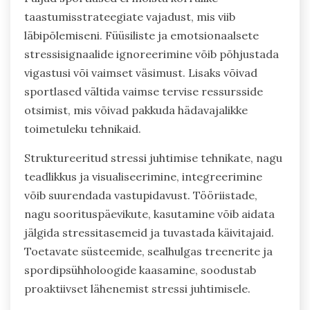
taastumisstrateegiate vajadust, mis viib
läbipõlemiseni. Füüsiliste ja emotsionaalsete
stressisignaalide ignoreerimine võib põhjustada
vigastusi või vaimset väsimust. Lisaks võivad
sportlased vältida vaimse tervise ressursside
otsimist, mis võivad pakkuda hädavajalikke
toimetuleku tehnikaid.
Struktureeritud stressi juhtimise tehnikate, nagu
teadlikkus ja visualiseerimine, integreerimine
võib suurendada vastupidavust. Tööriistade,
nagu soorituspäevikute, kasutamine võib aidata
jälgida stressitasemeid ja tuvastada käivitajaid.
Toetavate süsteemide, sealhulgas treenerite ja
spordipsühholoogide kaasamine, soodustab
proaktiivset lähenemist stressi juhtimisele.