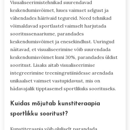
Visualiseerimistehnikad suurendavad
keskendumisvõimet, luues vaimset selgust ja
vähendades häirivaid tegureid. Need tehnikad
võimaldavad sportlastel vaimselt harjutada
sooritussenaariume, parandades
keskendumisvõimet ja enesekindlust. Uuringud
näitavad, et visualiseerimine võib suurendada
keskendumisvõimet kuni 30%, parandades üldist
sooritust. Lisaks aitab visualiseerimise
integreerimine treeningrutiinidesse arendada
unikaalset vaimset vastupidavust, mis on
hädavajalik tipptasemel sportlikuks soorituseks.
Kuidas mõjutab kunstiteraapia
sportlikku sooritust?
Kunstiteraapia võib oluliselt parandada