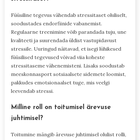
Füüsiline tegevus vähendab stressitaset oluliselt,
soodustades endorfiinide vabanemist.
Regulaarne treenimine võib parandada tuju, une
kvaliteeti ja suurendada üldist vastupidavust
stressile. Uuringud näitavad, et isegi lühikesed
füüsilised tegevused võivad viia koheste
stressitaseme vähenemisteni. Lisaks soodustab
meeskonnasport sotsiaalsete sidemete loomist,
pakkudes emotsionaalset tuge, mis veelgi
leevendab stressi.
Milline roll on toitumisel ärevuse
juhtimisel?
Toitumine mängib ärevuse juhtimisel olulist rolli,