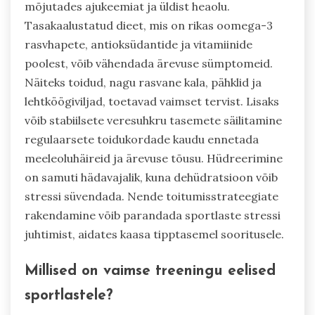
mõjutades ajukeemiat ja üldist heaolu.
Tasakaalustatud dieet, mis on rikas oomega-3
rasvhapete, antioksüdantide ja vitamiinide
poolest, võib vähendada ärevuse sümptomeid.
Näiteks toidud, nagu rasvane kala, pähklid ja
lehtköögiviljad, toetavad vaimset tervist. Lisaks
võib stabiilsete veresuhkru tasemete säilitamine
regulaarsete toidukordade kaudu ennetada
meeleoluhäireid ja ärevuse tõusu. Hüdreerimine
on samuti hädavajalik, kuna dehüdratsioon võib
stressi süvendada. Nende toitumisstrateegiate
rakendamine võib parandada sportlaste stressi
juhtimist, aidates kaasa tipptasemel sooritusele.
Millised on vaimse treeningu eelised
sportlastele?