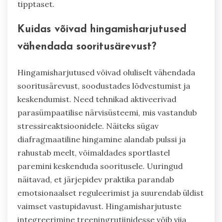
tipptaset.
Kuidas võivad hingamisharjutused
vähendada sooritusärevust?
Hingamisharjutused võivad oluliselt vähendada
sooritusärevust, soodustades lõdvestumist ja
keskendumist. Need tehnikad aktiveerivad
parasümpaatilise närvisüsteemi, mis vastandub
stressireaktsioonidele. Näiteks sügav
diafragmaatiline hingamine alandab pulssi ja
rahustab meelt, võimaldades sportlastel
paremini keskenduda sooritusele. Uuringud
näitavad, et järjepidev praktika parandab
emotsionaalset reguleerimist ja suurendab üldist
vaimset vastupidavust. Hingamisharjutuste
integreerimine treeningrutiinidesse võib viia