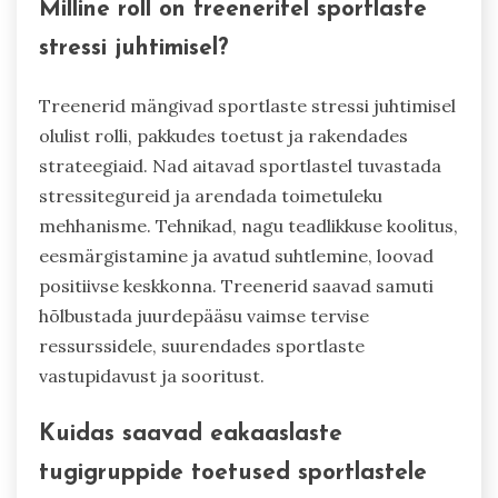
Milline roll on treeneritel sportlaste
stressi juhtimisel?
Treenerid mängivad sportlaste stressi juhtimisel
olulist rolli, pakkudes toetust ja rakendades
strateegiaid. Nad aitavad sportlastel tuvastada
stressitegureid ja arendada toimetuleku
mehhanisme. Tehnikad, nagu teadlikkuse koolitus,
eesmärgistamine ja avatud suhtlemine, loovad
positiivse keskkonna. Treenerid saavad samuti
hõlbustada juurdepääsu vaimse tervise
ressurssidele, suurendades sportlaste
vastupidavust ja sooritust.
Kuidas saavad eakaaslaste
tugigruppide toetused sportlastele