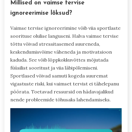
Millised on vaimse tervise
ignoreerimise lõksud?
Vaimse tervise ignoreerimine võib viia sportlaste
soorituse olulise languseni. Halva vaimse tervise
tõttu võivad stressitasemed suureneda,
keskendumisvõime väheneda ja motivatsioon
kaduda. See võib lõppkokkuvõttes mõjutada
füüsilist sooritust ja viia läbipõlemiseni.
Sportlased võivad samuti kogeda suuremat
vigastuste riski, kui vaimset tervist ei tähelepanu
pöörata. Toetavad ressursid on hädavajalikud
nende probleemide tõhusaks lahendamiseks.