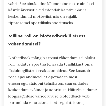
vahel. See ainulaadne lähenemine mitte ainult ei
käsitle ärevust, vaid edendab ka rahulikku ja
keskendunud mõtteviisi, mis on vajalik
tipptasemel sportlikuks soorituseks.
Milline roll on biofeedback’il stressi
vähendamisel?
Biofeedback mängib stressi vähendamisel olulist
rolli, aidates sportlastel saada teadlikkust oma
füsioloogilistest reaktsioonidest. See kasutab
reaalajas andmeid, et õpetada inimesi
eneseregulatsiooni tehnikates, suurendades
keskendumisvõimet ja sooritust. Näiteks südame
löögisageduse varieeruvuse biofeedback võib
parandada emotsionaalset regulatsiooni ja