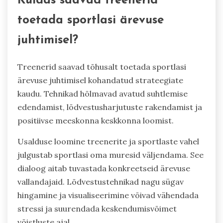
Kuidas saavad treenerid
toetada sportlasi ärevuse
juhtimisel?
Treenerid saavad tõhusalt toetada sportlasi
ärevuse juhtimisel kohandatud strateegiate
kaudu. Tehnikad hõlmavad avatud suhtlemise
edendamist, lõdvestusharjutuste rakendamist ja
positiivse meeskonna keskkonna loomist.
Usalduse loomine treenerite ja sportlaste vahel
julgustab sportlasi oma muresid väljendama. See
dialoog aitab tuvastada konkreetseid ärevuse
vallandajaid. Lõdvestustehnikad nagu sügav
hingamine ja visualiseerimine võivad vähendada
stressi ja suurendada keskendumisvõimet
võistluste ajal.