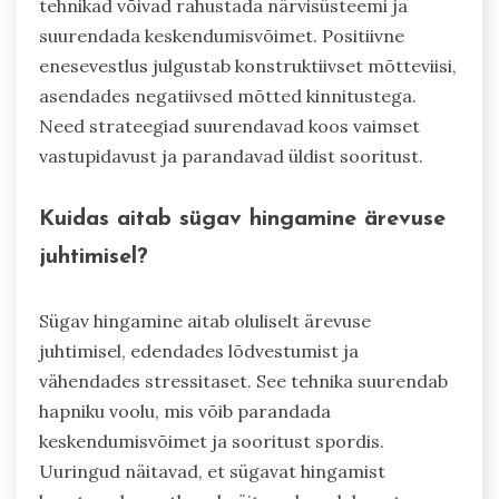
tehnikad võivad rahustada närvisüsteemi ja
suurendada keskendumisvõimet. Positiivne
enesevestlus julgustab konstruktiivset mõtteviisi,
asendades negatiivsed mõtted kinnitustega.
Need strateegiad suurendavad koos vaimset
vastupidavust ja parandavad üldist sooritust.
Kuidas aitab sügav hingamine ärevuse
juhtimisel?
Sügav hingamine aitab oluliselt ärevuse
juhtimisel, edendades lõdvestumist ja
vähendades stressitaset. See tehnika suurendab
hapniku voolu, mis võib parandada
keskendumisvõimet ja sooritust spordis.
Uuringud näitavad, et sügavat hingamist