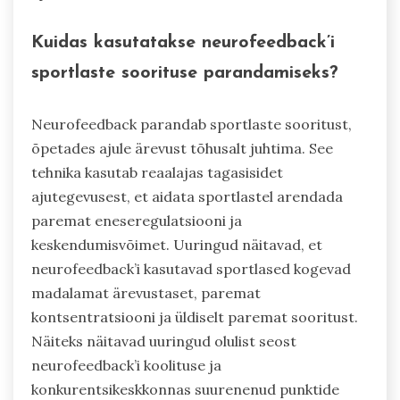
Kuidas kasutatakse neurofeedback’i
sportlaste soorituse parandamiseks?
Neurofeedback parandab sportlaste sooritust,
õpetades ajule ärevust tõhusalt juhtima. See
tehnika kasutab reaalajas tagasisidet
ajutegevusest, et aidata sportlastel arendada
paremat eneseregulatsiooni ja
keskendumisvõimet. Uuringud näitavad, et
neurofeedback’i kasutavad sportlased kogevad
madalamat ärevustaset, paremat
kontsentratsiooni ja üldiselt paremat sooritust.
Näiteks näitavad uuringud olulist seost
neurofeedback’i koolituse ja
konkurentsikeskkonnas suurenenud punktide