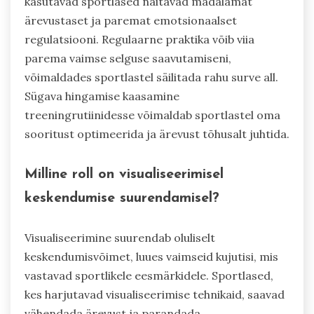
kasutavad sportlased näitavad madalamat
ärevustaset ja paremat emotsionaalset
regulatsiooni. Regulaarne praktika võib viia
parema vaimse selguse saavutamiseni,
võimaldades sportlastel säilitada rahu surve all.
Sügava hingamise kaasamine
treeningrutiinidesse võimaldab sportlastel oma
sooritust optimeerida ja ärevust tõhusalt juhtida.
Milline roll on visualiseerimisel
keskendumise suurendamisel?
Visualiseerimine suurendab oluliselt
keskendumisvõimet, luues vaimseid kujutisi, mis
vastavad sportlikele eesmärkidele. Sportlased,
kes harjutavad visualiseerimise tehnikaid, saavad
vähendada ärevust ja parandada