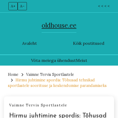
A+
A–
< < < <
oldhouse.ee
Avaleht
Kõik postitused
Võta meiega ühendust
Meist
Skip
to
Home
Vaimne Tervis Sportlastele
Hirmu juhtimine spordis: Tõhusad tehnikad
content
sportlastele soorituse ja keskendumise parandamiseks
Vaimne Tervis Sportlastele
Hirmu juhtimine spordis: Tõhusad