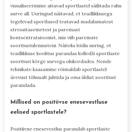
visualiseerimine aitavad sportlastel säilitada rahu
surve all. Uuringud näitavad, et teadlikkusega
tegelevad sportlased teatavad madalamatest
stressitasemetest ja paremast
kontsentratsioonist, mis viib paremate
sooritustulemusteni. Näiteks leidis uuring, et
teadlikkuse koolitus parandas kolledži sportlaste
sooritust kõrge survega olukordades. Nende
tehnikate kaasamine võimaldab sportlastel
ärevust tõhusalt juhtida ja oma üldist sooritust
parandada.
Millised on positiivse enesevestluse
eelised sportlastele?
Positiivne enesevestlus parandab sportlaste