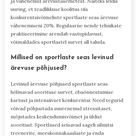
ja vähenenud ärevustasemetest. Näiteks leidis
uuring, et teadlikkuse koolitus viis
konkurentsivõimeliste sportlaste seas ärevuse
vähenemiseni 20%. Regulaarne nende tehnikate
praktiseerimine arendab vastupidavust,
võimaldades sportlastel survet all taluda.
Millised on sportlaste seas levinud
ärevuse põhjused?
Levinud ärevuse põhjused sportlaste seas
hõlmavad soorituse survet, ebaõnnestumise
kartust ja intensiivset konkurentsi. Need tegurid
võivad põhjustada suurenenud stressitaset,
mõjutades keskendumisvõimet ja üldist
sooritust. Sportlased seisavad sageli silmitsi
treenerite, meeskonnakaaslaste ja enda