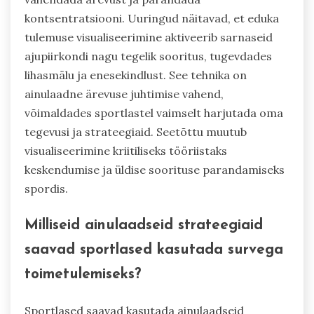
kontsentratsiooni. Uuringud näitavad, et eduka
tulemuse visualiseerimine aktiveerib sarnaseid
ajupiirkondi nagu tegelik sooritus, tugevdades
lihasmälu ja enesekindlust. See tehnika on
ainulaadne ärevuse juhtimise vahend,
võimaldades sportlastel vaimselt harjutada oma
tegevusi ja strateegiaid. Seetõttu muutub
visualiseerimine kriitiliseks tööriistaks
keskendumise ja üldise soorituse parandamiseks
spordis.
Milliseid ainulaadseid strateegiaid
saavad sportlased kasutada survega
toimetulemiseks?
Sportlased saavad kasutada ainulaadseid