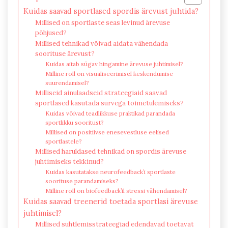
Kuidas saavad sportlased spordis ärevust juhtida?
Millised on sportlaste seas levinud ärevuse
põhjused?
Millised tehnikad võivad aidata vähendada
soorituse ärevust?
Kuidas aitab sügav hingamine ärevuse juhtimisel?
Milline roll on visualiseerimisel keskendumise
suurendamisel?
Milliseid ainulaadseid strateegiaid saavad
sportlased kasutada survega toimetulemiseks?
Kuidas võivad teadlikkuse praktikad parandada
sportlikku sooritust?
Millised on positiivse enesevestluse eelised
sportlastele?
Millised haruldased tehnikad on spordis ärevuse
juhtimiseks tekkinud?
Kuidas kasutatakse neurofeedback’i sportlaste
soorituse parandamiseks?
Milline roll on biofeedback’il stressi vähendamisel?
Kuidas saavad treenerid toetada sportlasi ärevuse
juhtimisel?
Millised suhtlemisstrateegiad edendavad toetavat