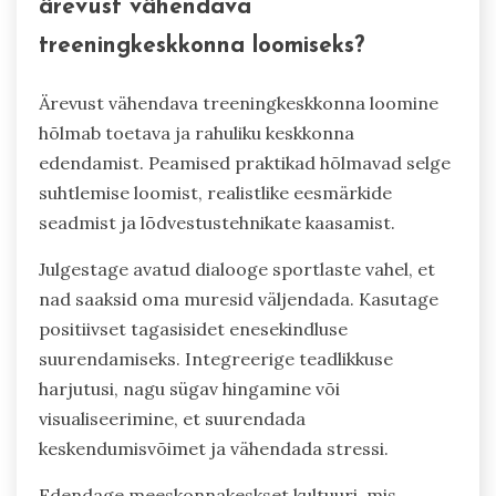
ärevust vähendava
treeningkeskkonna loomiseks?
Ärevust vähendava treeningkeskkonna loomine
hõlmab toetava ja rahuliku keskkonna
edendamist. Peamised praktikad hõlmavad selge
suhtlemise loomist, realistlike eesmärkide
seadmist ja lõdvestustehnikate kaasamist.
Julgestage avatud dialooge sportlaste vahel, et
nad saaksid oma muresid väljendada. Kasutage
positiivset tagasisidet enesekindluse
suurendamiseks. Integreerige teadlikkuse
harjutusi, nagu sügav hingamine või
visualiseerimine, et suurendada
keskendumisvõimet ja vähendada stressi.
Edendage meeskonnakeskset kultuuri, mis