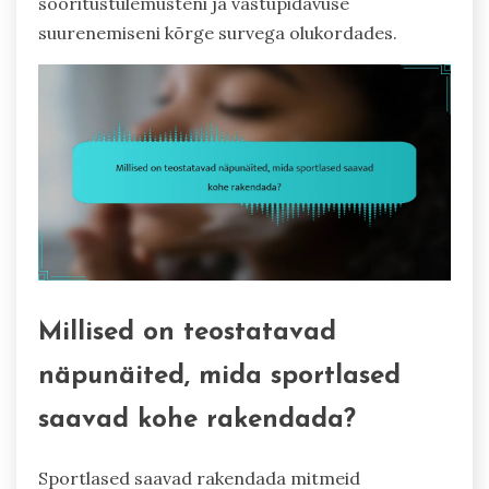
sooritustulemusteni ja vastupidavuse
suurenemiseni kõrge survega olukordades.
Millised on teostatavad
näpunäited, mida sportlased
saavad kohe rakendada?
Sportlased saavad rakendada mitmeid