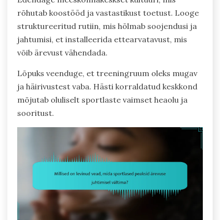
rõhutab koostööd ja vastastikust toetust. Looge
struktureeritud rutiin, mis hõlmab soojendusi ja
jahtumisi, et installeerida ettearvatavust, mis
võib ärevust vähendada.
Lõpuks veenduge, et treeningruum oleks mugav
ja häirivustest vaba. Hästi korraldatud keskkond
mõjutab oluliselt sportlaste vaimset heaolu ja
sooritust.