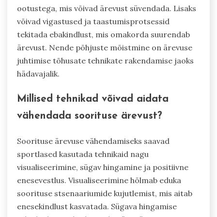
ootustega, mis võivad ärevust süvendada. Lisaks
võivad vigastused ja taastumisprotsessid
tekitada ebakindlust, mis omakorda suurendab
ärevust. Nende põhjuste mõistmine on ärevuse
juhtimise tõhusate tehnikate rakendamise jaoks
hädavajalik.
Millised tehnikad võivad aidata
vähendada soorituse ärevust?
Soorituse ärevuse vähendamiseks saavad
sportlased kasutada tehnikaid nagu
visualiseerimine, sügav hingamine ja positiivne
enesevestlus. Visualiseerimine hõlmab eduka
soorituse stsenaariumide kujutlemist, mis aitab
enesekindlust kasvatada. Sügava hingamise