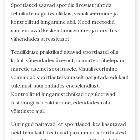
Sportlased saavad spordis ärevust juhtida
tehnikate nagu teadlikkus, visualiseerimine ja
kontrollitud hingamine abil. Need meetodid
suurendavad keskendumisvõimet ja sooritust,
vähendades stressitaset.
Teadlikkuse praktikad aitavad sportlastel olla
kohal, vähendades ärevust, suunates tähelepanu
murede asemel sooritusele. Visualiseerimine
võimaldab sportlastel vaimselt harjutada edukaid
tulemusi, suurendades enesekindlust.
Kontrollitud hingamistehnikad reguleerivad
füsioloogilisi reaktsioone, edendades rahu
võistluste ajal.
Uuringud näitavad, et sportlased, kes kasutavad
neid tehnikaid, teatavad paranenud sooritustest