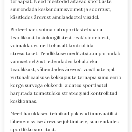
teraapiat. Need meetodid aitavad sportlastel
suurendada keskendumisvõimet ja sooritust,
käsitledes ärevust ainulaadsetel viisidel.
Biofeedback võimaldab sportlastel saada
teadlikkust füsioloogilistest reaktsioonidest,
võimaldades neil tõhusalt kontrollida
stressitaset. Teadlikkuse meditatsioon parandab
vaimset selgust, edendades kohaloleku
teadlikkust, vähendades ärevust võistluste ajal.
Virtuaalreaalsuse kokkupuute teraapia simuleerib
kõrge survega olukordi, aidates sportlastel
harjutada toimetuleku strateegiaid kontrollitud
keskkonnas.
Need haruldased tehnikad pakuvad innovaatilisi
lähenemisviise ärevuse juhtimisele, suurendades
sportlikku sooritust.