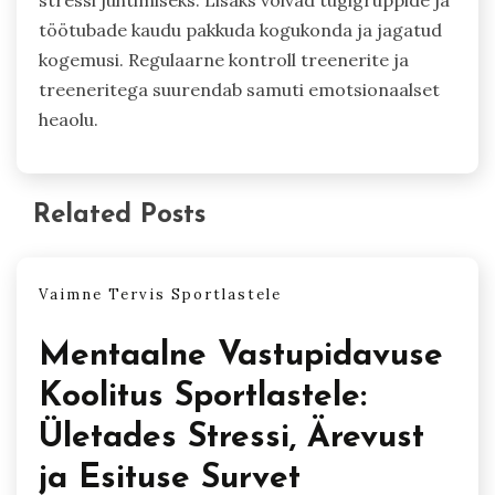
stressi juhtimiseks. Lisaks võivad tugigruppide ja
töötubade kaudu pakkuda kogukonda ja jagatud
kogemusi. Regulaarne kontroll treenerite ja
treeneritega suurendab samuti emotsionaalset
heaolu.
Related Posts
Vaimne Tervis Sportlastele
Mentaalne Vastupidavuse
Koolitus Sportlastele:
Ületades Stressi, Ärevust
ja Esituse Survet