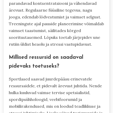
parandavad kontsentratsiooni ja vähendavad
ärevust. Regulaarne füüsiline tegevus, nagu
jooga, edendab lõdvestumist ja vaimset selgust.
Treeningute ajal pauside planeerimine võimaldab
vaimset taastumist, säilitades kõrged
sooritustasemed. Lõpuks toetab järjepidev une
rutiin üldist heaolu ja stressi vastupidavust.
Millised ressursid on saadaval
pidevaks toetuseks?
Sportlased saavad juurdepääsu erinevatele
ressurssidele, et pidevalt ärevust juhtida. Nende
hulka kuuluvad vaimse tervise spetsialistid,
spordipsühholoogid, veebifoorumid ja
mobiilirakendused, mis on loodud teadlikkuse ja