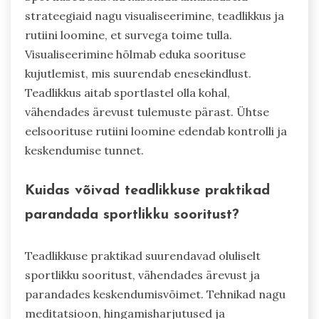
strateegiaid nagu visualiseerimine, teadlikkus ja
rutiini loomine, et survega toime tulla.
Visualiseerimine hõlmab eduka soorituse
kujutlemist, mis suurendab enesekindlust.
Teadlikkus aitab sportlastel olla kohal,
vähendades ärevust tulemuste pärast. Ühtse
eelsoorituse rutiini loomine edendab kontrolli ja
keskendumise tunnet.
Kuidas võivad teadlikkuse praktikad
parandada sportlikku sooritust?
Teadlikkuse praktikad suurendavad oluliselt
sportlikku sooritust, vähendades ärevust ja
parandades keskendumisvõimet. Tehnikad nagu
meditatsioon, hingamisharjutused ja