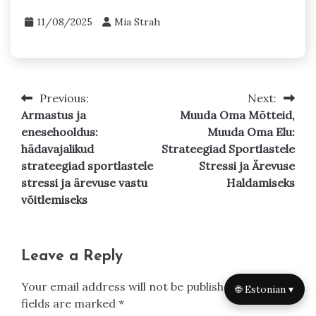
11/08/2025
Mia Strah
Previous:
Next:
Post
Armastus ja
Muuda Oma Mõtteid,
navigation
enesehooldus:
Muuda Oma Elu:
hädavajalikud
Strateegiad Sportlastele
strateegiad sportlastele
Stressi ja Ärevuse
stressi ja ärevuse vastu
Haldamiseks
võitlemiseks
Leave a Reply
Your email address will not be published.
Required
🌐 Estonian ▾
fields are marked
*