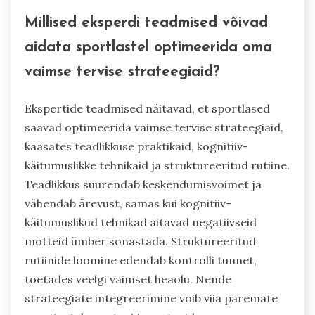
Millised eksperdi teadmised võivad
aidata sportlastel optimeerida oma
vaimse tervise strateegiaid?
Ekspertide teadmised näitavad, et sportlased
saavad optimeerida vaimse tervise strateegiaid,
kaasates teadlikkuse praktikaid, kognitiiv-
käitumuslikke tehnikaid ja struktureeritud rutiine.
Teadlikkus suurendab keskendumisvõimet ja
vähendab ärevust, samas kui kognitiiv-
käitumuslikud tehnikad aitavad negatiivseid
mõtteid ümber sõnastada. Struktureeritud
rutiinide loomine edendab kontrolli tunnet,
toetades veelgi vaimset heaolu. Nende
strateegiate integreerimine võib viia paremate