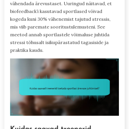
vähendada ärevustaset. Uuringud näitavad, et
biofeedback’i kasutavad sportlased võivad
kogeda kuni 30% vähenemist tajutud stressis,
mis viib paremate sooritustulemusteni. See
meetod annab sportlastele võimaluse juhtida
stressi tõhusalt isikupärastatud tagasiside ja
praktika kaudu.