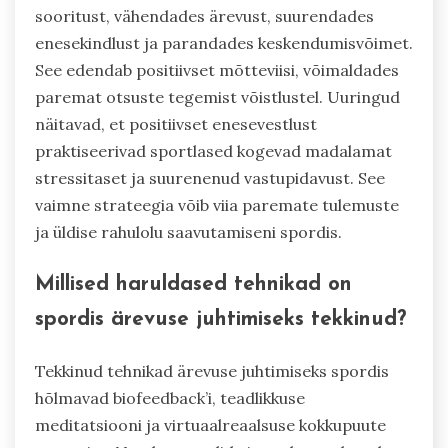
sooritust, vähendades ärevust, suurendades
enesekindlust ja parandades keskendumisvõimet.
See edendab positiivset mõtteviisi, võimaldades
paremat otsuste tegemist võistlustel. Uuringud
näitavad, et positiivset enesevestlust
praktiseerivad sportlased kogevad madalamat
stressitaset ja suurenenud vastupidavust. See
vaimne strateegia võib viia paremate tulemuste
ja üldise rahulolu saavutamiseni spordis.
Millised haruldased tehnikad on
spordis ärevuse juhtimiseks tekkinud?
Tekkinud tehnikad ärevuse juhtimiseks spordis
hõlmavad biofeedback’i, teadlikkuse
meditatsiooni ja virtuaalreaalsuse kokkupuute