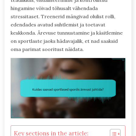
teadlikkus, visualiseerimine ja kontrollitud
hingamine võivad tõhusalt vähendada
stressitaset. Treenerid mängivad olulist rolli,
edendades avatud suhtlemist ja toetavat
keskkonda. Ärevuse tunnustamine ja käsitlemine
on sportlaste jaoks hädavajalik, et nad saaksid
oma parimat sooritust näidata.
Key sections in the article: